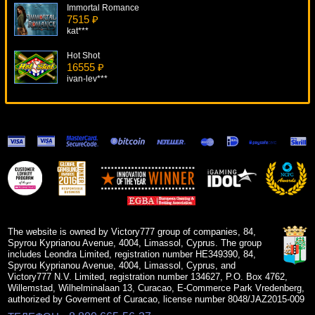
Immortal Romance
7515 ₽
kat***
Hot Shot
16555 ₽
ivan-lev***
Machupicchu
12289 ₽
Lucy***
Weekend In Vegas
13441 ₽
alex***
Mugshot Madness
17825 ₽
superman***
The website is owned by Victory777 group of companies, 84,
Spyrou Kyprianou Avenue, 4004, Limassol, Cyprus. The group
includes Leondra Limited, registration number HE349390, 84,
Spyrou Kyprianou Avenue, 4004, Limassol, Cyprus, and
Victory777 N.V. Limited, registration number 134627, P.O. Box 4762,
Willemstad, Wilhelminalaan 13, Curacao, E-Commerce Park Vredenberg,
authorized by Goverment of Curacao, license number 8048/JAZ2015-009