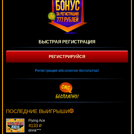
БЫСТРАЯ РЕГИСТРАЦИЯ
РЕГИСТРИРУЙСЯ
Регистрация абсолютно бесплатна!
Dolphin's Pearl
3916 ₽
turen***
ПОСЛЕДНИЕ ВЫИГРЫШИ
Flying Ace
4133 ₽
drink***