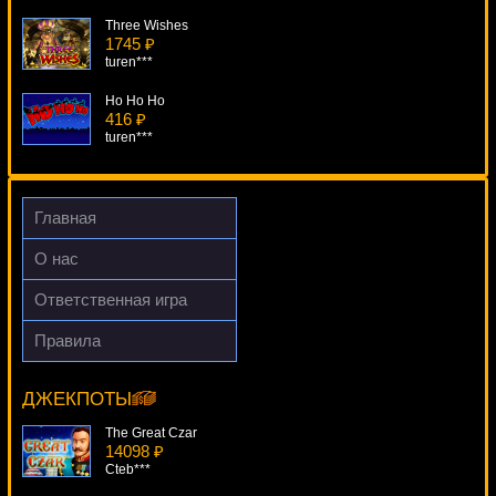
Three Wishes
1745 ₽
turen***
Ho Ho Ho
416 ₽
turen***
Книжки 6 Deluxe
4104 ₽
lucky***
Главная
Fruit Cocktail 2
О нас
4044 ₽
sgvwood***
Ответственная игра
Pirates Treasures
Правила
253 ₽
Книжки Deluxe
mgarkunov***
5543 ₽
ivan-lev***
ДЖЕКПОТЫ
The Great Czar
14098 ₽
Cteb***