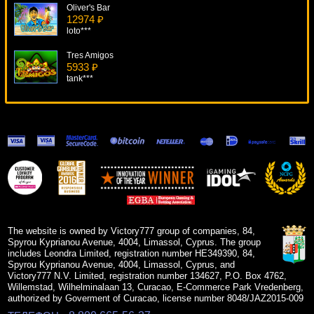
Oliver's Bar
12974 ₽
loto***
Tres Amigos
5933 ₽
tank***
Secrets Of The Sand
15766 ₽
Lucy***
Craps
15309 ₽
Cteb***
Sugarpop
16145 ₽
lucky***
The website is owned by Victory777 group of companies, 84,
Spyrou Kyprianou Avenue, 4004, Limassol, Cyprus. The group
includes Leondra Limited, registration number HE349390, 84,
Spyrou Kyprianou Avenue, 4004, Limassol, Cyprus, and
Victory777 N.V. Limited, registration number 134627, P.O. Box 4762,
Willemstad, Wilhelminalaan 13, Curacao, E-Commerce Park Vredenberg,
authorized by Goverment of Curacao, license number 8048/JAZ2015-009