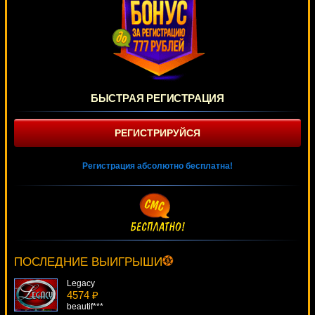
БЫСТРАЯ РЕГИСТРАЦИЯ
РЕГИСТРИРУЙСЯ
Регистрация абсолютно бесплатна!
Black Gold
2018 ₽
ivan-lev***
ПОСЛЕДНИЕ ВЫИГРЫШИ
Legacy
4574 ₽
beautif***