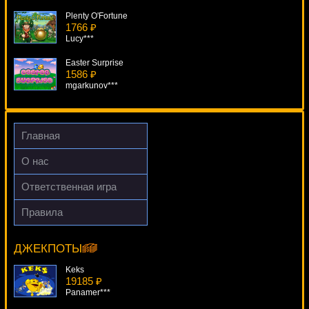
Plenty O'Fortune
1766 ₽
Lucy***
Easter Surprise
1586 ₽
mgarkunov***
Sunquest
3011 ₽
ivan-lev***
Главная
Loch Ness Loot
О нас
3871 ₽
Egoistik***
Ответственная игра
Treasures Of Icewind Dale
Правила
4066 ₽
Bananas Go Bahamas
DenisVS***
18114 ₽
Serg***
ДЖЕКПОТЫ
Keks
19185 ₽
Panamer***