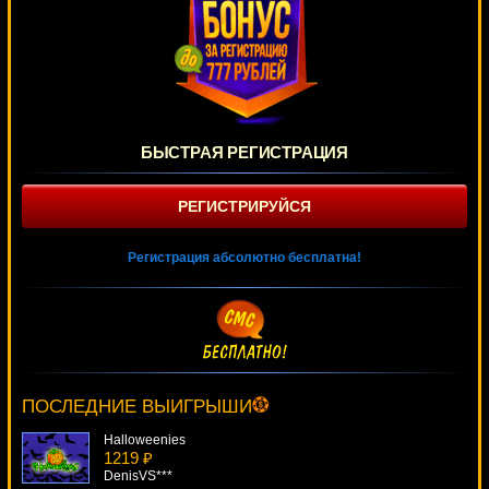
БЫСТРАЯ РЕГИСТРАЦИЯ
РЕГИСТРИРУЙСЯ
Регистрация абсолютно бесплатна!
Cosmic Fortune
4922 ₽
sgvwood***
ПОСЛЕДНИЕ ВЫИГРЫШИ
Halloweenies
1219 ₽
DenisVS***