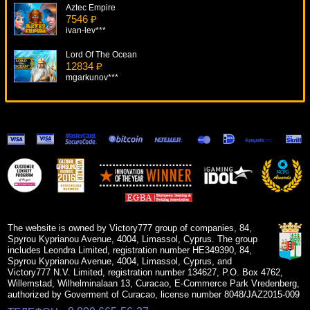
Aztec Empire
7546 ₽
ivan-lev***
Lord Of The Ocean
12834 ₽
mgarkunov***
Secrets Of Atlantis
14694 ₽
tank***
Mega Spins Break Da Bank
18324 ₽
SmileLow***
Sparta
9050 ₽
beautif***
The website is owned by Victory777 group of companies, 84,
Spyrou Kyprianou Avenue, 4004, Limassol, Cyprus. The group
includes Leondra Limited, registration number HE349390, 84,
Spyrou Kyprianou Avenue, 4004, Limassol, Cyprus, and
Victory777 N.V. Limited, registration number 134627, P.O. Box 4762,
Willemstad, Wilhelminalaan 13, Curacao, E-Commerce Park Vredenberg,
authorized by Goverment of Curacao, license number 8048/JAZ2015-009