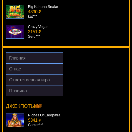
Big Kahuna Snakes And Ladders
4330 ₽
kat***
Crazy Vegas
3151 ₽
Serg***
Glam Life
4227 ₽
SmileLow***
Главная
Ghouls Gold
О нас
2484 ₽
Serg***
Ответственная игра
Premier Racing
Правила
3111 ₽
Golden Cobras
Gamer***
18466 ₽
beautif***
ДЖЕКПОТЫ
Riches Of Cleopatra
9341 ₽
Gamer***