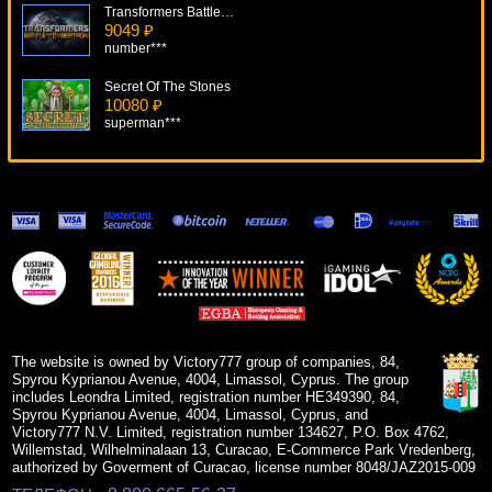
Transformers Battle For Cybertron
9049 ₽
number***
Secret Of The Stones
10080 ₽
superman***
Booty Time
8654 ₽
Root77***
Oliver's Bar
19393 ₽
SmileLow***
Secret Elixir
7760 ₽
verkhovod***
The website is owned by Victory777 group of companies, 84,
Spyrou Kyprianou Avenue, 4004, Limassol, Cyprus. The group
includes Leondra Limited, registration number HE349390, 84,
Spyrou Kyprianou Avenue, 4004, Limassol, Cyprus, and
Victory777 N.V. Limited, registration number 134627, P.O. Box 4762,
Willemstad, Wilhelminalaan 13, Curacao, E-Commerce Park Vredenberg,
authorized by Goverment of Curacao, license number 8048/JAZ2015-009