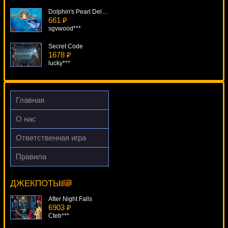
Dolphin's Pearl Deluxe
661 ₽
sgvwood***
Secret Code
1678 ₽
lucky***
Plenty On Twenty
3633 ₽
drink***
Главная
Bridezilla
О нас
2884 ₽
Panamer***
Ответственная игра
Reel Attraction
Правила
1911 ₽
Halloween Fortune II
loto***
17193 ₽
tank***
ДЖЕКПОТЫ
After Night Falls
6903 ₽
Cteb***