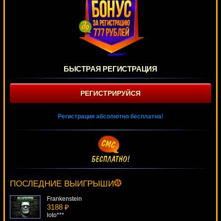
БЫСТРАЯ РЕГИСТРАЦИЯ
РЕГИСТРИРУЙСЯ
Регистрация абсолютно бесплатна!
Monty Pythons Spamalot
4714 ₽
Egoistik***
ПОСЛЕДНИЕ ВЫИГРЫШИ
Frankenstein
3188 ₽
loto***