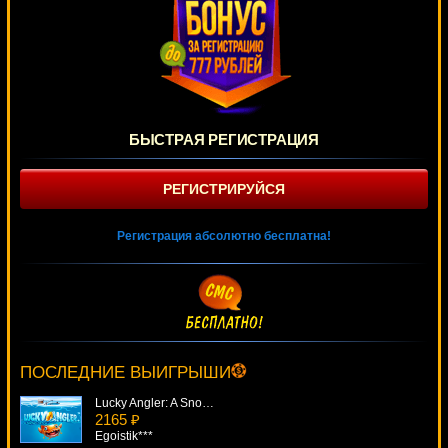
БЫСТРАЯ РЕГИСТРАЦИЯ
РЕГИСТРИРУЙСЯ
Регистрация абсолютно бесплатна!
Demolition Squad
2030 ₽
Root77***
ПОСЛЕДНИЕ ВЫИГРЫШИ
Lucky Angler: A Snowy Catch
2165 ₽
Egoistik***