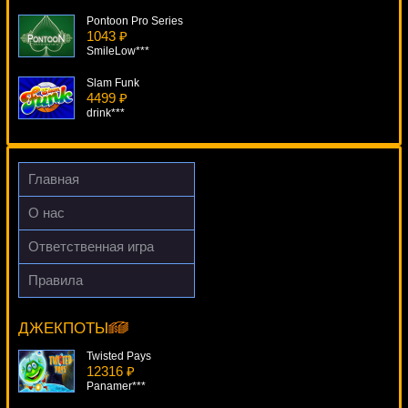
Pontoon Pro Series
1043 ₽
SmileLow***
Slam Funk
4499 ₽
drink***
Loaded
1538 ₽
ivan-lev***
Главная
Bananas Go Bahamas
О нас
2565 ₽
ivan-lev***
Ответственная игра
Dr Watts Up
Правила
2109 ₽
Revolution
DenisVS***
13418 ₽
turen***
ДЖЕКПОТЫ
Twisted Pays
12316 ₽
Panamer***