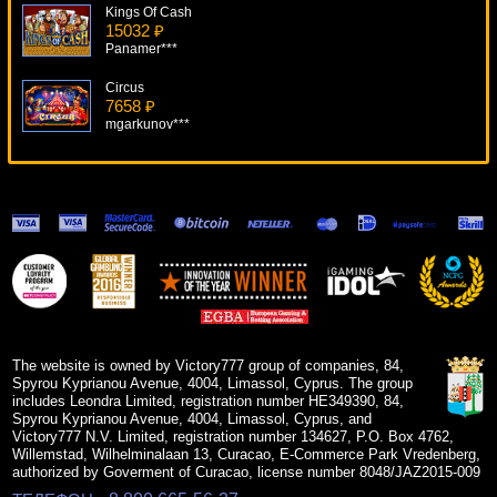
Kings Of Cash
15032 ₽
Panamer***
Circus
7658 ₽
mgarkunov***
Chukchi Man
16079 ₽
mgarkunov***
House Of Fun
10261 ₽
Panamer***
Love Bugs
9634 ₽
superman***
The website is owned by Victory777 group of companies, 84,
Spyrou Kyprianou Avenue, 4004, Limassol, Cyprus. The group
includes Leondra Limited, registration number HE349390, 84,
Spyrou Kyprianou Avenue, 4004, Limassol, Cyprus, and
Victory777 N.V. Limited, registration number 134627, P.O. Box 4762,
Willemstad, Wilhelminalaan 13, Curacao, E-Commerce Park Vredenberg,
authorized by Goverment of Curacao, license number 8048/JAZ2015-009