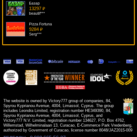
Базар
13297 ₽
beautif***
Pizza Fortuna
9284 ₽
Serg***
Double Magic
7690 ₽
SmileLow***
Lucky Double
11622 ₽
Panamer***
Jackpot 2000 VIP
9692 ₽
Egoistik***
The website is owned by Victory777 group of companies, 84,
Spyrou Kyprianou Avenue, 4004, Limassol, Cyprus. The group
includes Leondra Limited, registration number HE349390, 84,
Spyrou Kyprianou Avenue, 4004, Limassol, Cyprus, and
Victory777 N.V. Limited, registration number 134627, P.O. Box 4762,
Willemstad, Wilhelminalaan 13, Curacao, E-Commerce Park Vredenberg,
authorized by Goverment of Curacao, license number 8048/JAZ2015-009