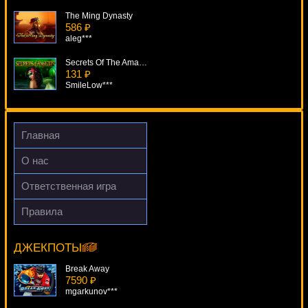
The Ming Dynasty
586 ₽
aleg***
Secrets Of The Amazon
131 ₽
SmileLow***
Gold Factory
637 ₽
tank***
Главная
Bush Telegraph
О нас
188 ₽
Egoistik***
Ответственная игра
Immortal Romance
Правила
4710 ₽
Aloha Cluster Pays
verkhovod***
10924 ₽
turen***
ДЖЕКПОТЫ
Break Away
7590 ₽
mgarkunov***