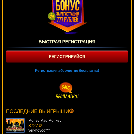
БЫСТРАЯ РЕГИСТРАЦИЯ
РЕГИСТРИРУЙСЯ
Регистрация абсолютно бесплатна!
Jason And The Golden Fleece
4844 ₽
mgarkunov***
ПОСЛЕДНИЕ ВЫИГРЫШИ
Money Mad Monkey
3727 ₽
verkhovod***