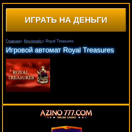
ИГРАТЬ НА ДЕНЬГИ
Главная
»
Novomatic
»
Royal Treasures
Игровой автомат Royal Treasures