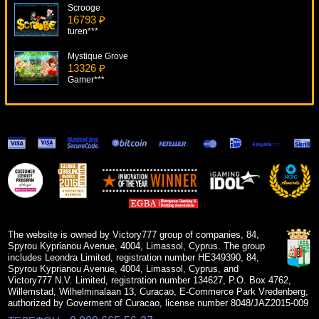
Scrooge
16793 ₽
turen***
Mystique Grove
13326 ₽
Gamer***
Beetle Mania
5700 ₽
Gamer***
Alien Robots
11875 ₽
Egoistik***
Crazy Vegas
14304 ₽
superman***
The website is owned by Victory777 group of companies, 84,
Spyrou Kyprianou Avenue, 4004, Limassol, Cyprus. The group
includes Leondra Limited, registration number HE349390, 84,
Spyrou Kyprianou Avenue, 4004, Limassol, Cyprus, and
Victory777 N.V. Limited, registration number 134627, P.O. Box 4762,
Willemstad, Wilhelminalaan 13, Curacao, E-Commerce Park Vredenberg,
authorized by Goverment of Curacao, license number 8048/JAZ2015-009