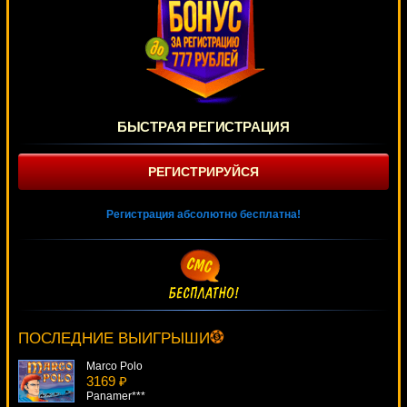
БЫСТРАЯ РЕГИСТРАЦИЯ
РЕГИСТРИРУЙСЯ
Регистрация абсолютно бесплатна!
Triple Profits
110 ₽
Lucy***
ПОСЛЕДНИЕ ВЫИГРЫШИ
Marco Polo
3169 ₽
Panamer***