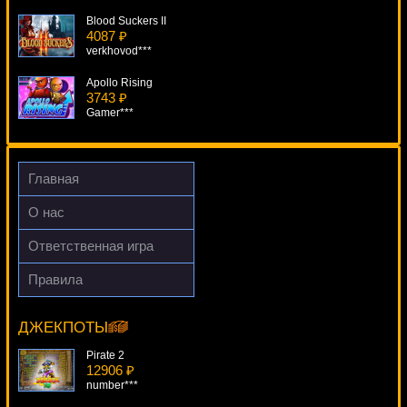
Blood Suckers II
4087 ₽
verkhovod***
Apollo Rising
3743 ₽
Gamer***
Spingo
773 ₽
Panamer***
Главная
Thunderfist
О нас
875 ₽
SmileLow***
Ответственная игра
Funky Fruits
Правила
4922 ₽
Dino Might
verkhovod***
15661 ₽
Serg***
ДЖЕКПОТЫ
Pirate 2
12906 ₽
number***