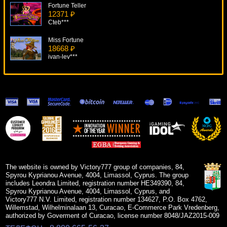
Fortune Teller
12371 ₽
Cteb***
Miss Fortune
18668 ₽
ivan-lev***
Centre Court
15306 ₽
Serg***
Reel Rush
8983 ₽
ivan-lev***
Cash Crazy
5080 ₽
Panamer***
The website is owned by Victory777 group of companies, 84,
Spyrou Kyprianou Avenue, 4004, Limassol, Cyprus. The group
includes Leondra Limited, registration number HE349390, 84,
Spyrou Kyprianou Avenue, 4004, Limassol, Cyprus, and
Victory777 N.V. Limited, registration number 134627, P.O. Box 4762,
Willemstad, Wilhelminalaan 13, Curacao, E-Commerce Park Vredenberg,
authorized by Goverment of Curacao, license number 8048/JAZ2015-009