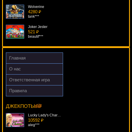
Wolverine
4280 ₽
tank***
Joker Jester
521 ₽
beautif***
Ugga Bugga
370 ₽
superman***
Главная
Fruits And Sevens
О нас
506 ₽
Cteb***
Ответственная игра
Dr. Lovemore
Правила
2586 ₽
Spinderella
sgvwood***
12994 ₽
Gamer***
ДЖЕКПОТЫ
Lucky Lady's Charm Deluxe
10592 ₽
aleg***