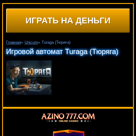
ИГРАТЬ НА ДЕНЬГИ
Главная
»
Unicum
»
Turaga (Тюряга)
Игровой автомат Turaga (Тюряга)