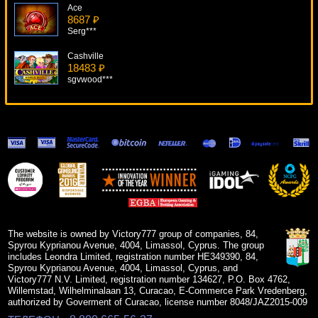
Ace
8687 ₽
Serg***
Cashville
18483 ₽
sgvwood***
Fairytale Legends: Hansel & Gretel
16987 ₽
ivan-lev***
4 Reel Kings
13605 ₽
sgvwood***
Aztec Treasures 3D
8607 ₽
superman***
The website is owned by Victory777 group of companies, 84,
Spyrou Kyprianou Avenue, 4004, Limassol, Cyprus. The group
includes Leondra Limited, registration number HE349390, 84,
Spyrou Kyprianou Avenue, 4004, Limassol, Cyprus, and
Victory777 N.V. Limited, registration number 134627, P.O. Box 4762,
Willemstad, Wilhelminalaan 13, Curacao, E-Commerce Park Vredenberg,
authorized by Goverment of Curacao, license number 8048/JAZ2015-009