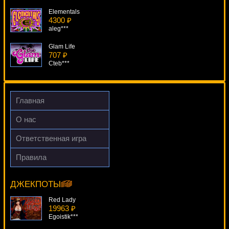
Elementals
4300 ₽
aleg***
Glam Life
707 ₽
Cteb***
Plenty On Twenty
3062 ₽
beautif***
Главная
Wings Of Gold
О нас
3453 ₽
mgarkunov***
Ответственная игра
Diamond Jackpot
Правила
1701 ₽
T-Rex
Egoistik***
12070 ₽
Gamer***
ДЖЕКПОТЫ
Red Lady
19963 ₽
Egoistik***