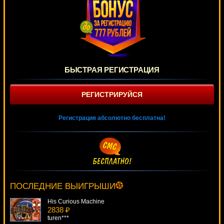
БЫСТРАЯ РЕГИСТРАЦИЯ
РЕГИСТРИРУЙСЯ
Регистрация абсолютно бесплатна!
Vinyl Countdown
3967 ₽
turen***
ПОСЛЕДНИЕ ВЫИГРЫШИ
His Curious Machine
2838 ₽
turen***